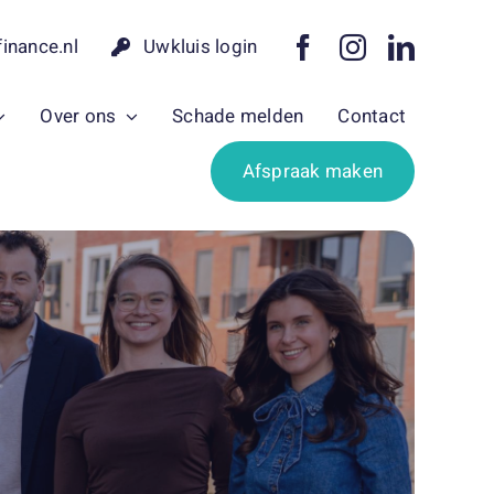
finance.nl
Uwkluis login
Over ons
Schade melden
Contact
Afspraak maken