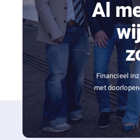
Al me
wi
z
Financieel inz
met doorlopend