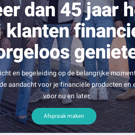
er dan 45 jaar 
j klanten financi
orgeloos geniet
icht en begeleiding op de belangrijke momente
e aandacht voor je financiële producten en e
voor nu en later.
Afspraak maken