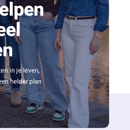
helpen
eel
en
n in je leven,
en helder plan