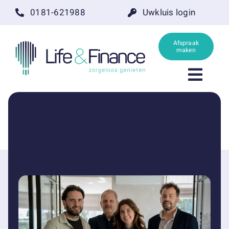
Ga
0181-621988
Uwkluis login
naar
inhoud
Afspraak
maken
Toggl
Navig
Home
Hypotheken
Life events
Schadeverzekeringen